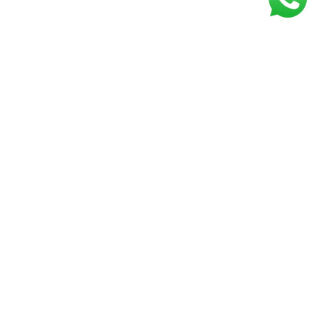
Detetive Particular em
São Paulo, SP
Contratar um
detetive particular
em São
Paulo pode ser a solução ideal para quem
busca respostas rápidas e informações
seguras em uma cidade tão complexa como
a capital paulista.
Com a rotina intensa de SP, onde diferentes
situações exigem atenção especial, contar
com apoio profissional é essencial para
tomar decisões seguras.